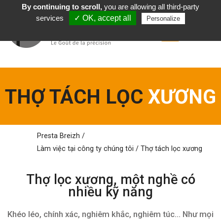
By continuing to scroll,
you are allowing all third-party
Tiếng Việt
services
✓ OK, accept all
Personalize
THỢ TÁCH LỌC
XƯƠNG
Presta Breizh
/
Làm việc
tại
công ty chúng tôi
/
Thợ tách lọc xương
Thợ lọc xương, một nghề
có
nhiều kỹ năng
Khéo léo, chính xác, nghiêm khắc, nghiêm túc… Như mọi