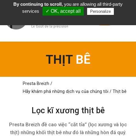
By continuing to scroll,
you are allowing all third-party
Tiếng Việt
services
✓ OK, accept all
Personalize
THỊT
BÊ
Presta Breizh
/
Hãy khám phá những dịch vụ của
chúng tôi
/
Thịt bê
Lọc kĩ
xương thịt bê
Presta Breizh đề cao việc “cắt tỉa” (lọc xương và lọc
thịt) những khối thịt bê như đó là những hòn đá quý.