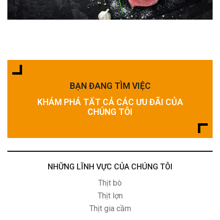
BẠN ĐANG TÌM VIỆC
KHÁM PHÁ TẤT CẢ CÁC ƯU ĐÃI CỦA
CHÚNG TÔI
NHỮNG LĨNH VỰC CỦA CHÚNG TÔI
Thịt bò
Thịt lợn
Thịt gia cầm