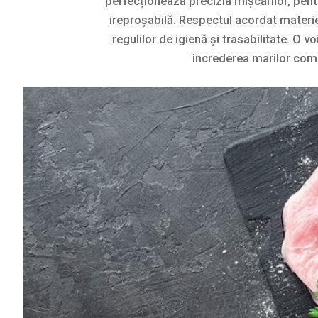
perfecționează precizia mișcărilor, pent
ireproșabilă. Respectul acordat materie
regulilor de igienă și trasabilitate. O 
încrederea marilor compa