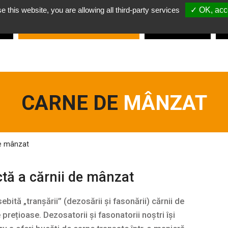
e this website, you are allowing all third-party services
✓ OK, acce
em?
Descoperiți serviciile
NOASTRE
Locuri de
muncă
Am
CARNE DE
MÂNZAT
e mânzat
ctă
a cărnii de mânzat
ită „tranșării” (dezosării și fasonării) cărnii de
prețioase. Dezosatorii și fasonatorii noștri își