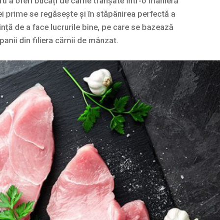
ru a oferi bucăți de carne tranșate într-o manieră
i prime se regăsește și în stăpânirea perfectă a
voință de a face lucrurile bine, pe care se bazează
nii din filiera cărnii de mânzat.