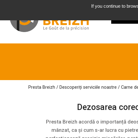
If you continue to brows
CINE
sunt
Presta Breizh
/
Descoperiți serviciile
noastre
/
Carne d
Dezosarea core
Presta Breizh acordă o importanță deoseb
mânzat, ca și cum s-ar lucra cu pietre 