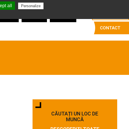
pt all
Română
Personalize
balatori
Fasonatori
Dezosatori
CONTACT
CĂUTAȚI UN LOC DE
MUNCĂ