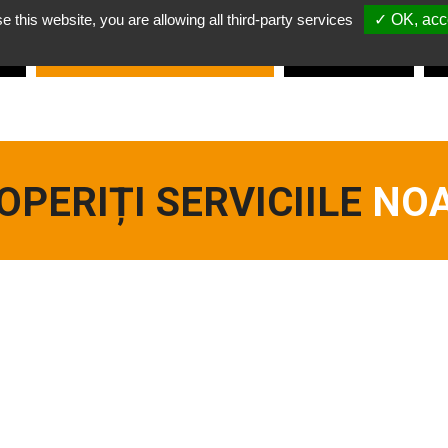
e this website, you are allowing all third-party services
✓ OK, acce
em?
Descoperiți serviciile
NOASTRE
Locuri de
muncă
Am
OPERIȚI SERVICIILE
NO