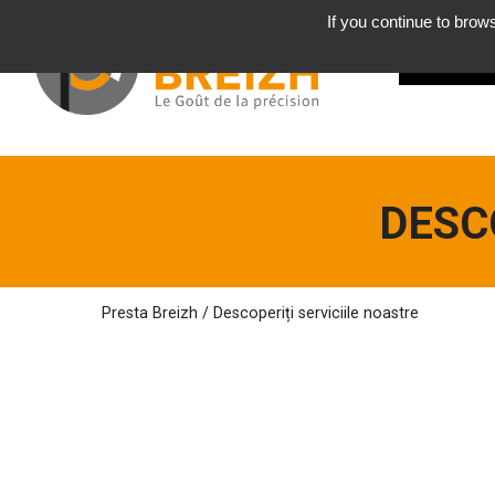
If you continue to brows
CINE
sunt
DESC
Presta Breizh
/
Descoperiți serviciile
noastre