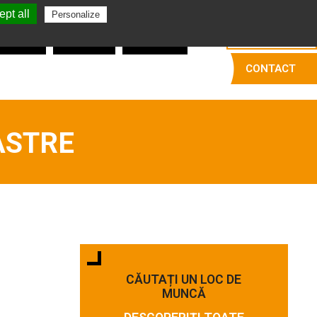
pt all
Română
Personalize
balatori
Fasonatori
Dezosatori
CONTACT
ASTRE
CĂUTAȚI UN LOC DE
MUNCĂ