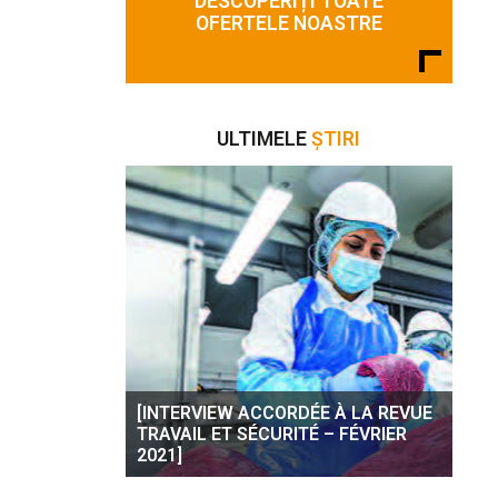
DESCOPERIȚI TOATE
OFERTELE NOASTRE
ULTIMELE
ȘTIRI
[INTERVIEW ACCORDÉE À LA REVUE
TRAVAIL ET SÉCURITÉ – FÉVRIER
2021]