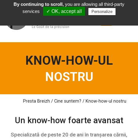
By continuing to scroll,
you are allowing all third-party
Română
services
✓ OK, accept all
Personalize
KNOW-HOW-UL
NOSTRU
Presta Breizh
/
Cine
suntem?
/
Know-how-ul nostru
Un know-how
foarte avansat
Specializată de peste 20 de ani în tranșarea cărnii,