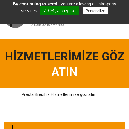
By continuing to scroll,
you are allowing all third-party
Türkçe
services
✓ OK, accept all
Personalize
HIZMETLERIMIZE GÖZ
ATIN
Presta Breizh
/
Hizmetlerimize
göz atın