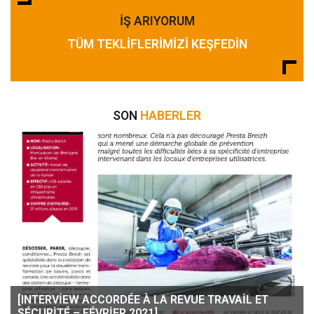
İŞ ARIYORUM
TÜM TEKLIFLERIMIZI KEŞFEDIN
SON
HABERLER
[INTERVIEW ACCORDÉE À LA REVUE TRAVAIL ET
SÉCURITÉ – FÉVRIER 2021]