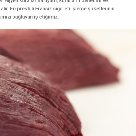
. Hijyen kurallarına uyum, kuralların denetimi ve
alır. En prestijli Fransız sığır eti işleme şirketlerinin
mızı sağlayan iş etiğimiz.