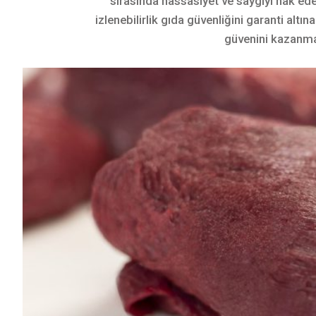
sırasında hassasiyet ve saygıyı hak eder
izlenebilirlik gıda güvenliğini garanti altına 
güvenini kazanma