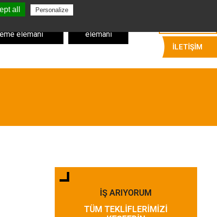
pt all
Türkçe
Personalize
ağ ve sinirden
Kemik sıyırma
leme elemanı
elemanı
İLETIŞIM
İŞ ARIYORUM
TÜM TEKLIFLERIMIZI