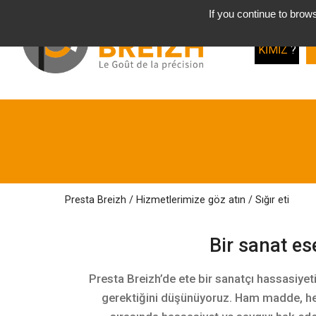
If you continue to brows
Biz
KIMIZ
?
Presta Breizh
/
Hizmetlerimize
göz atın
/
Sığır eti
Bir sanat ese
Presta Breizh’de ete bir sanatçı hassasiyetiy
gerektiğini düşünüyoruz. Ham madde, he