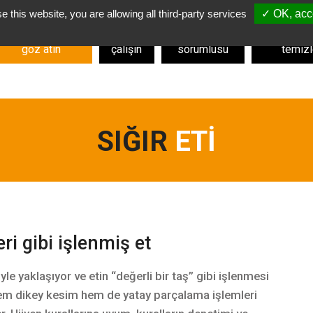
e this website, you are allowing all third-party services
✓ OK, acce
HIZMETLERIMIZE
Bizimle
Paketleme
Deri, y
göz atın
çalışın
sorumlusu
temiz
SIĞIR
ETI
ri gibi
işlenmiş et
le yaklaşıyor ve etin “değerli bir taş” gibi işlenmesi
m dikey kesim hem de yatay parçalama işlemleri