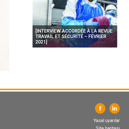
[INTERVIEW ACCORDÉE À LA REVUE
TRAVAIL ET SÉCURITÉ – FÉVRIER
2021]
Yasal uyarılar
Site haritası