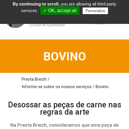
By continuing to scroll,
you are allowing all third-party
Português
services
✓ OK, accept all
Personalize
BOVINO
Presta Breizh
/
Informe-se sobre os
nossos
serviços
/
Bovino
Desossar as peças de carne
nas
regras da arte
Na Presta Breizh, consideramos que uma peça de