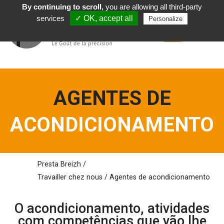
By continuing to scroll,
you are allowing all third-party
Português
services
✓ OK, accept all
Personalize
AGENTES DE
ACONDICIONAMENTO
Presta Breizh
/
Travailler chez nous
/
Agentes de acondicionamento
O acondicionamento, atividades
com competências que vão lhe