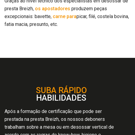
Graças ao nível técnico dos especialistas em desossar de
presta Breizh,
os apostadores
produzem peças
excepcionais: bavette,
carne para
picar, filé, costela bovina,
fatia macia, presunto, etc.
SUBA RÁPIDO
HABILIDADES
Após a formação de certificação que pode ser
prestada na presta Breizh, os nossos deboners
trabalham sobre a mesa ou em desossar vertical de
acordo com as regras de know-how, higiene e