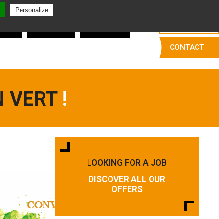
English
Personalize
kers
Trimmers
Deboners
CONTACT
N VERT
!
LOOKING FOR A JOB
DISCOVER ALL OUR
OFFERS