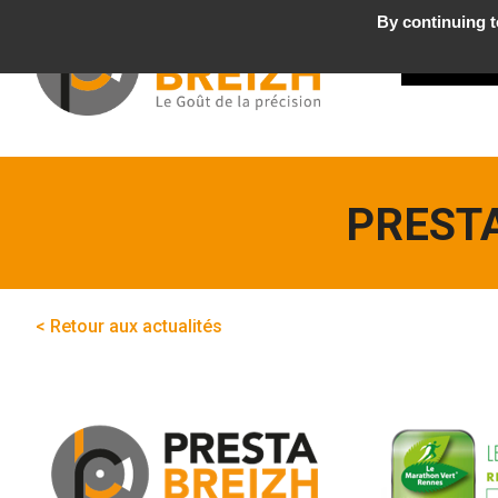
By continuing to
WHO
we a
PREST
< Retour aux actualités