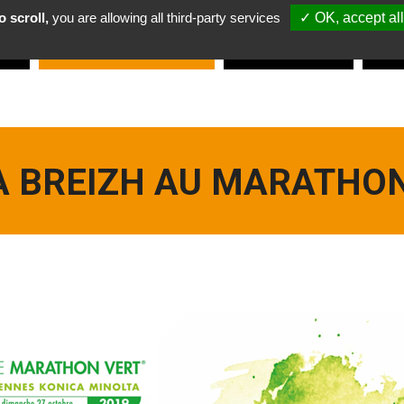
 scroll,
you are allowing all third-party services
✓ OK, accept all
re
Discover
OUR
services
Working
with
us
Pac
A BREIZH AU MARATHO