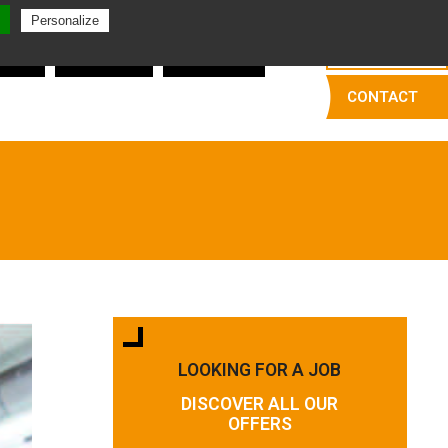
English
Personalize
kers
Trimmers
Deboners
CONTACT
LOOKING FOR A JOB
DISCOVER ALL OUR
OFFERS