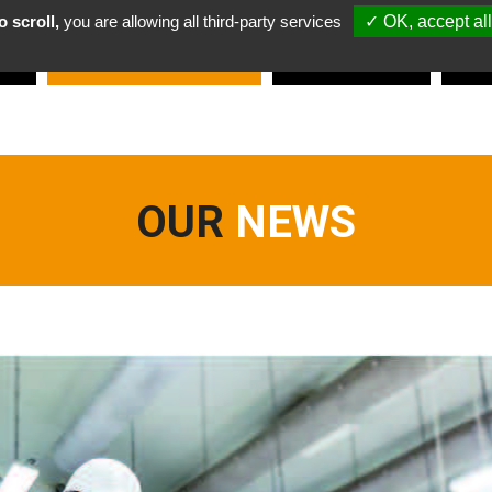
 scroll,
you are allowing all third-party services
✓ OK, accept all
re
Discover
OUR
services
Working
with
us
Pac
OUR
NEWS