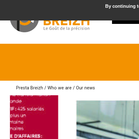
By continuing to
WHO
we a
Presta Breizh
/
Who we are
/ Our news