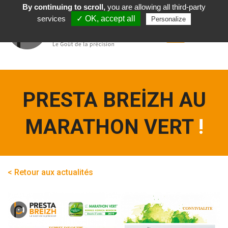
By continuing to scroll,
you are allowing all third-party
Türkçe
services
✓ OK, accept all
Personalize
PRESTA BREIZH AU
MARATHON VERT
!
< Retour aux actualités