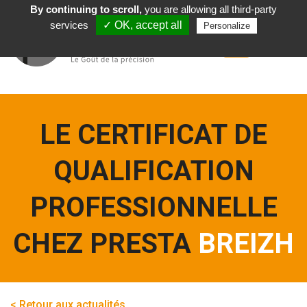
By continuing to scroll,
you are allowing all third-party
Tiếng Việt
services
✓ OK, accept all
Personalize
LE CERTIFICAT DE
QUALIFICATION
PROFESSIONNELLE
CHEZ PRESTA
BREIZH
< Retour aux actualités