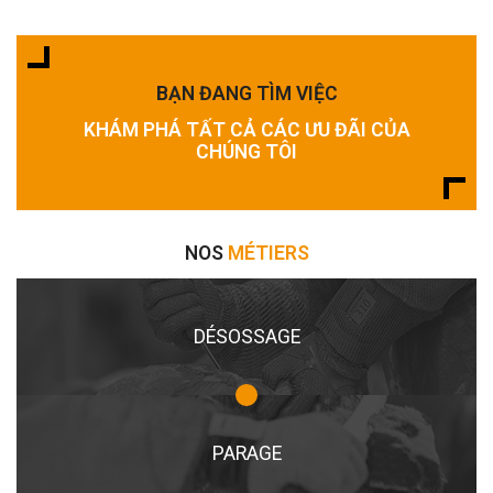
BẠN ĐANG TÌM VIỆC
KHÁM PHÁ TẤT CẢ CÁC ƯU ĐÃI CỦA
CHÚNG TÔI
NOS
MÉTIERS
DÉSOSSAGE
PARAGE