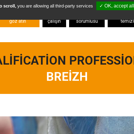
 scroll,
you are allowing all third-party services
✓ OK, accept all
HIZMETLERIMIZE
Bizimle
Paketleme
Deri, y
göz atın
çalışın
sorumlusu
temiz
UALIFICATION PROFESSI
BREIZH