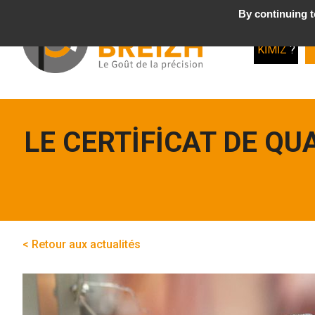
By continuing to
Biz
KIMIZ
?
LE CERTIFICAT DE Q
< Retour aux actualités