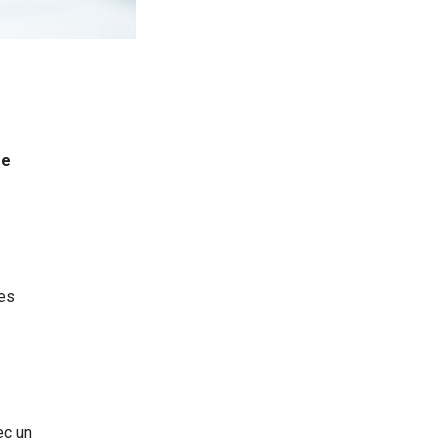
ge
les
ec un