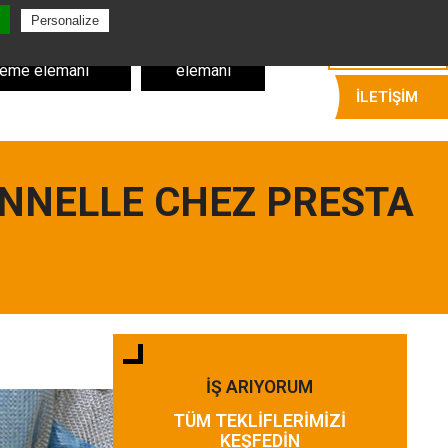
Türkçe
Personalize
ağ ve sinirden
Kemik sıyırma
leme elemanı
elemanı
İLETIŞIM
ONNELLE CHEZ PRESTA
İŞ ARIYORUM
TÜM TEKLIFLERIMIZI
KEŞFEDIN