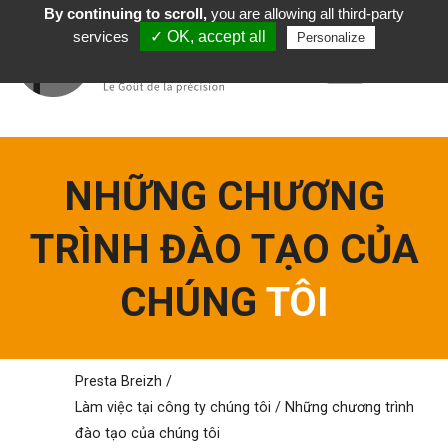
By continuing to scroll,
you are allowing all third-party
Tiếng Việt
services
✓ OK, accept all
Personalize
NHỮNG CHƯƠNG
TRÌNH ĐÀO TẠO CỦA
CHÚNG
TÔI
Presta Breizh
/
Làm việc
tại
công ty chúng tôi
/
Những chương trình
đào tạo của chúng tôi