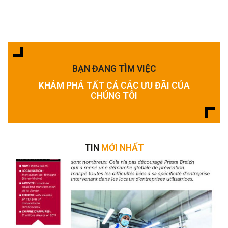
BẠN ĐANG TÌM VIỆC
KHÁM PHÁ TẤT CẢ CÁC ƯU ĐÃI CỦA
CHÚNG TÔI
TIN
MỚI NHẤT