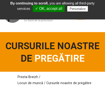
By continuing to scroll,
you are allowing all third-party
Română
services
✓ OK, accept all
Personalize
CURSURILE NOASTRE
DE
PREGĂTIRE
Presta Breizh
/
Locuri de
muncă
/
Cursurile noastre de pregătire