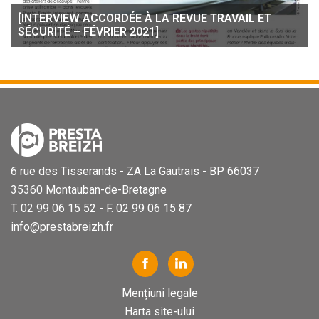
[INTERVIEW ACCORDÉE À LA REVUE TRAVAIL ET
SÉCURITÉ – FÉVRIER 2021]
6 rue des Tisserands - ZA La Gautrais - BP 66037
35360 Montauban-de-Bretagne
T. 02 99 06 15 52 - F. 02 99 06 15 87
info@prestabreizh.fr
Mențiuni legale
Harta site-ului