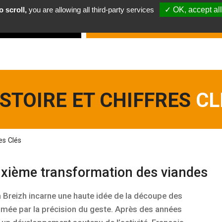
 scroll,
you are allowing all third-party services
✓ OK, accept all
 sommes-nous ?
Découvrez nos services
ISTOIRE ET CHIFFRES
CL
es Clés
xième transformation des viandes
a Breizh incarne une haute idée de la découpe des
limée par la précision du geste. Après des années