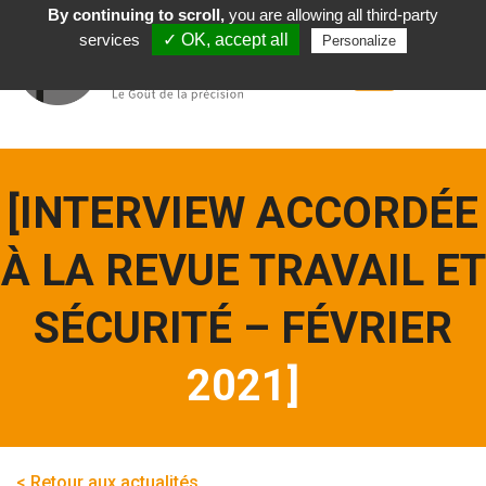
By continuing to scroll,
you are allowing all third-party
Français
services
✓ OK, accept all
Personalize
[INTERVIEW ACCORDÉE
À LA REVUE TRAVAIL ET
SÉCURITÉ – FÉVRIER
2021]
< Retour aux actualités