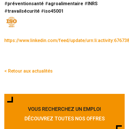
#
préventionsanté
#
agroalimentaire
#
INRS
#
travailsécurité
#
iso45001
https://www.linkedin.com/feed/update/urn:li:activity:676
< Retour aux actualités
VOUS RECHERCHEZ UN EMPLOI
DÉCOUVREZ TOUTES NOS OFFRES