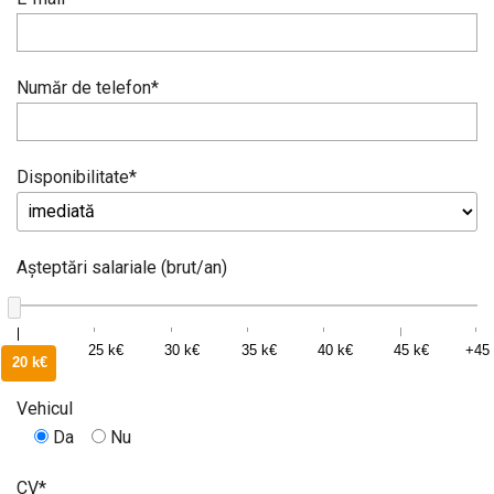
Număr de telefon*
Disponibilitate*
Așteptări salariale (brut/an)
k25
k30
k35
k40
k45
k5
k20
Vehicul
Da
Nu
CV*